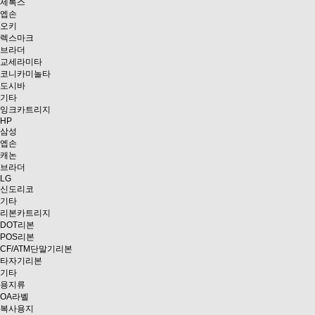
제록스
엡손
오키
렉스마크
브라더
교세라미타
코니카미놀타
도시바
기타
잉크카트리지
HP
삼성
엡손
캐논
브라더
LG
신도리코
기타
리본카트리지
DOT리본
POS리본
CF/ATM단말기리본
타자기리본
기타
용지류
OA라벨
복사용지